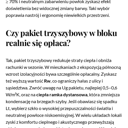
≥ 70% i neutralnym zabarwieniu powłok zyskasz efekt
doświetlenia bez widocznej zmiany barwy. Taki wybór
poprawia nastrój i ergonomię niewielkich przestrzeni.
Czy pakiet trzyszybowy w bloku
realnie się opłaca?
Tak, pakiet trzyszybowy redukuje straty ciepła i obniża
rachunki w sezonie. W mieszkaniach z ekspozycją północną
wzrost izolacyjności bywa szczególnie opłacalny. Zyskasz
też wyższą wartość
Rw
, co ograniczy hałas z ulicy i
sąsiedztwa. Zwróć uwagę na Ug pakietu, najlepiej 0,5–0,6
W/m²K, oraz na
ciepła ramka dystansowa
, która zmniejsza
kondensację na brzegach szyby. Jeśli obawiasz się spadku
Lt, wybierz szkło o wysokiej przepuszczalności światła i
neutralnej powłoce niskoemisyjnej. W wielu układach lokali
zyski z komfortu cieplnego i akustycznego przewyższają