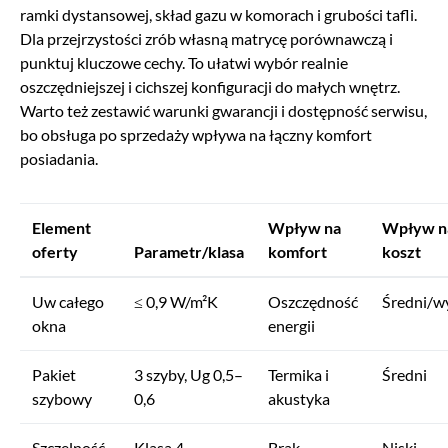
ramki dystansowej, skład gazu w komorach i grubości tafli.
Dla przejrzystości zrób własną matrycę porównawczą i
punktuj kluczowe cechy. To ułatwi wybór realnie
oszczędniejszej i cichszej konfiguracji do małych wnętrz.
Warto też zestawić warunki gwarancji i dostępność serwisu,
bo obsługa po sprzedaży wpływa na łączny komfort
posiadania.
Element
Wpływ na
Wpływ n
oferty
Parametr/klasa
komfort
koszt
Uw całego
≤ 0,9 W/m²K
Oszczędność
Średni/w
okna
energii
Pakiet
3 szyby, Ug 0,5–
Termika i
Średni
szybowy
0,6
akustyka
Szczelność
Klasa 4
Brak
Niski