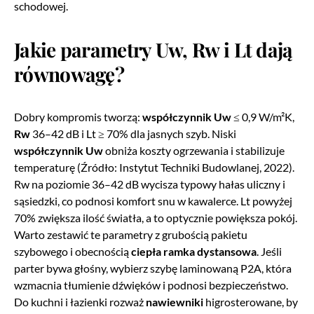
schodowej.
Jakie parametry Uw, Rw i Lt dają
równowagę?
Dobry kompromis tworzą:
współczynnik Uw
≤ 0,9 W/m²K,
Rw
36–42 dB i Lt ≥ 70% dla jasnych szyb. Niski
współczynnik Uw
obniża koszty ogrzewania i stabilizuje
temperaturę (Źródło: Instytut Techniki Budowlanej, 2022).
Rw na poziomie 36–42 dB wycisza typowy hałas uliczny i
sąsiedzki, co podnosi komfort snu w kawalerce. Lt powyżej
70% zwiększa ilość światła, a to optycznie powiększa pokój.
Warto zestawić te parametry z grubością pakietu
szybowego i obecnością
ciepła ramka dystansowa
. Jeśli
parter bywa głośny, wybierz szybę laminowaną P2A, która
wzmacnia tłumienie dźwięków i podnosi bezpieczeństwo.
Do kuchni i łazienki rozważ
nawiewniki
higrosterowane, by