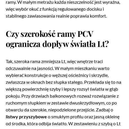
ramy. W małym metrażu każda nieszczelność jest wyraźna,
więc wybór okuć z funkcją regulowanego docisku i
stabilnego zawiasowania realnie poprawia komfort.
Czy szerokość ramy PCV
ogranicza dopływ światła Lt?
Tak, szeroka rama zmniejsza Lt, więc wnętrze traci
odczuwalnie na jasności. W małym mieszkaniu warto
wybierać konstrukcje o węższej ościeżnicy i skrzydle,
zwłaszcza w oknach bez słupka stałego. Przekłada się to na
większą powierzchnię szyby i lepszy rozsył światła w głąb
pokoju. Przy drzwiach balkonowych rozważ rozwiązanie z
ruchomym słupkiem w zestawie dwuskrzydłowym, co po
otwarciu da szerokie, niepodzielone przejście. Zadbaj o
listwy przyszybowe
o smukłym profilu oraz jasną okleinę
od środka, która odbija światło. W zestawieniu z szybą o Lt