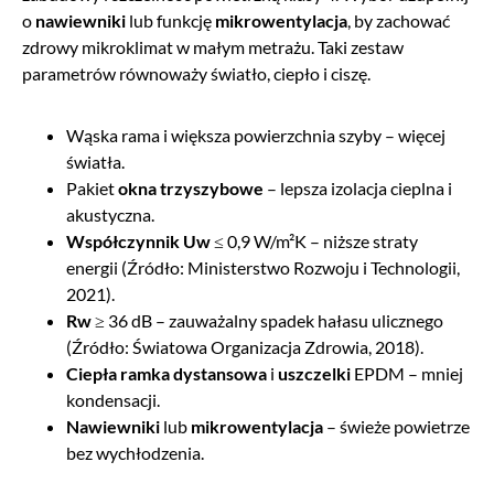
o
nawiewniki
lub funkcję
mikrowentylacja
, by zachować
zdrowy mikroklimat w małym metrażu. Taki zestaw
parametrów równoważy światło, ciepło i ciszę.
Wąska rama i większa powierzchnia szyby – więcej
światła.
Pakiet
okna trzyszybowe
– lepsza izolacja cieplna i
akustyczna.
Współczynnik Uw
≤ 0,9 W/m²K – niższe straty
energii (Źródło: Ministerstwo Rozwoju i Technologii,
2021).
Rw
≥ 36 dB – zauważalny spadek hałasu ulicznego
(Źródło: Światowa Organizacja Zdrowia, 2018).
Ciepła ramka dystansowa
i
uszczelki
EPDM – mniej
kondensacji.
Nawiewniki
lub
mikrowentylacja
– świeże powietrze
bez wychłodzenia.