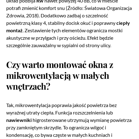
układ podbija
Rw
nawet powyżej 40 dB, co w mieście
potrafi zmienić komfort snu (Źródło: Światowa Organizacja
Zdrowia, 2018). Dodatkowo zadbaj o szczelność
powietrzną klasy 4, stabilny docisk okuć i poprawny
ciepły
montaż
. Zestawienie tych elementów ogranicza mostki
akustyczne w przylgach i przy ościeżu. Efekt będzie
szczególnie zauważalny w sypialni od strony ulicy.
Czy warto montować okna z
mikrowentylacją w małych
wnętrzach?
Tak, mikrowentylacja poprawia jakość powietrza bez
wyraźnej utraty ciepła. Funkcja rozszczelnienia lub
nawiewniki
higrosterowane utrzymują wymianę powietrza
przy zamkniętym skrzydle. To ogranicza wilgoć i
kondensację, co bywa częste w małych kuchniach i