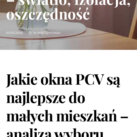
oszczędność
01/10/2025
10 MIN CZYTANIA
Jakie okna PCV są
najlepsze do
małych mieszkań
–
analiza wyboru