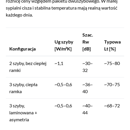
różnicę ceny względem pakietu dwuszybowego. W małej
sypialni cisza i stabilna temperatura mają realną wartość
każdego dnia.
Szac.
Ug szyby
Rw
Typowa
Konfiguracja
[W/m²K]
[dB]
Lt [%]
2 szyby, bez ciepłej
~1,1
~30–
~75–80
ramki
32
3 szyby, ciepła
~0,5–0,6
~36–
~70–75
ramka
40
3 szyby,
~0,5–0,6
~40–
~68–72
laminowana +
44
asymetria