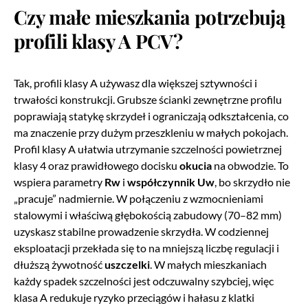
Czy małe mieszkania potrzebują
profili klasy A PCV?
Tak, profili klasy A używasz dla większej sztywności i
trwałości konstrukcji. Grubsze ścianki zewnętrzne profilu
poprawiają statykę skrzydeł i ograniczają odkształcenia, co
ma znaczenie przy dużym przeszkleniu w małych pokojach.
Profil klasy A ułatwia utrzymanie szczelności powietrznej
klasy 4 oraz prawidłowego docisku
okucia
na obwodzie. To
wspiera parametry
Rw
i
współczynnik Uw
, bo skrzydło nie
„pracuje” nadmiernie. W połączeniu z wzmocnieniami
stalowymi i właściwą głębokością zabudowy (70–82 mm)
uzyskasz stabilne prowadzenie skrzydła. W codziennej
eksploatacji przekłada się to na mniejszą liczbę regulacji i
dłuższą żywotność
uszczelki
. W małych mieszkaniach
każdy spadek szczelności jest odczuwalny szybciej, więc
klasa A redukuje ryzyko przeciągów i hałasu z klatki