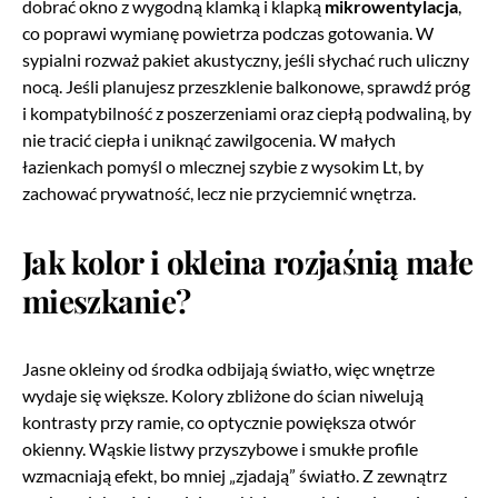
dobrać okno z wygodną klamką i klapką
mikrowentylacja
,
co poprawi wymianę powietrza podczas gotowania. W
sypialni rozważ pakiet akustyczny, jeśli słychać ruch uliczny
nocą. Jeśli planujesz przeszklenie balkonowe, sprawdź próg
i kompatybilność z poszerzeniami oraz ciepłą podwaliną, by
nie tracić ciepła i uniknąć zawilgocenia. W małych
łazienkach pomyśl o mlecznej szybie z wysokim Lt, by
zachować prywatność, lecz nie przyciemnić wnętrza.
Jak kolor i okleina rozjaśnią małe
mieszkanie?
Jasne okleiny od środka odbijają światło, więc wnętrze
wydaje się większe. Kolory zbliżone do ścian niwelują
kontrasty przy ramie, co optycznie powiększa otwór
okienny. Wąskie listwy przyszybowe i smukłe profile
wzmacniają efekt, bo mniej „zjadają” światło. Z zewnątrz