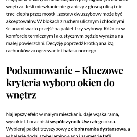
wnętrza. Jeśli mieszkanie nie graniczy z głośną ulicą i nie
traci ciepła przez mostki, zestaw dwuszybowy może być
akceptowalny. W blokach z ruchem ulicznym i chłodnymi
ścianami warto przejść na pakiet trzy szybowy. Różnica w
komforcie termicznym i akustycznym będzie wyraźna na
małej powierzchni. Decyzję poprzedź krótką analizą
rachunków za ogrzewanie i hałasu nocnego.
Podsumowanie – Kluczowe
kryteria wyboru okien do
wnętrz
Najlepszy efekt w małym mieszkaniu daje wąska rama,
wysokie Lt oraz niski
współczynnik Uw
całego okna.
Wybieraj pakiet trzyszybowy z
ciepła ramka dystansowa
, a
w hałasie dodaj szybę laminowaną i asymetrię tafli.