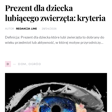
Prezent dla dziecka
lubiącego zwierzęta: kryteria
AUTOR
REDAKCJA LINE
28/04/2026
Definicja: Prezent dla dziecka które lubi zwierzęta to dobrany do
wieku przedmiot lub aktywność, w której motyw przyrodniczy…
D
DOM, OGRÓD