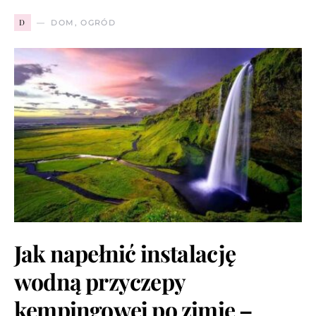
D
DOM, OGRÓD
Jak napełnić instalację
wodną przyczepy
kempingowej po zimie –