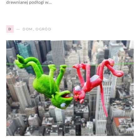
drewnianej podłogi w…
D
DOM, OGRÓD