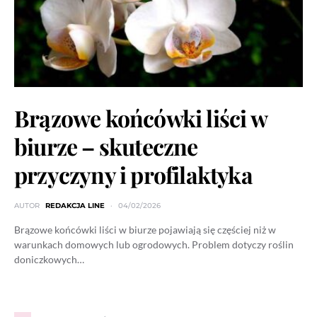
Brązowe końcówki liści w
biurze – skuteczne
przyczyny i profilaktyka
AUTOR
REDAKCJA LINE
04/02/2026
Brązowe końcówki liści w biurze pojawiają się częściej niż w
warunkach domowych lub ogrodowych. Problem dotyczy roślin
doniczkowych…