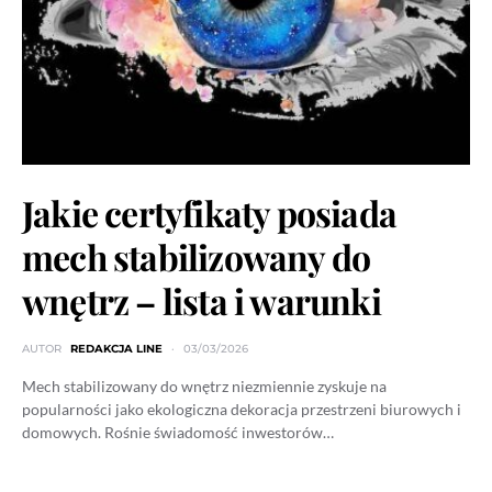
Jakie certyfikaty posiada
mech stabilizowany do
wnętrz – lista i warunki
AUTOR
REDAKCJA LINE
03/03/2026
Mech stabilizowany do wnętrz niezmiennie zyskuje na
popularności jako ekologiczna dekoracja przestrzeni biurowych i
domowych. Rośnie świadomość inwestorów…