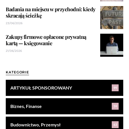
Badania na miejscu w przychodni: kiedy
skracają ścieżkę
23/06/2026
Zakupy firmowe opłacone prywatną
kartą — księgowanie
21/06/2026
KATEGORIE
ARTYKUŁ SPONSOROWANY
99
Biznes, Finanse
59
Budownictwo, Przemysł
63