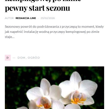
pewny start sezonu
AUTOR
REDAKCJA LINE
23/02/2026
Sezonowy powrót do podróżowania z przyczepą to moment, kiedy
jak napełnić instalację wodną przyczepy kempingowej po zimie
staje…
D
DOM, OGRÓD