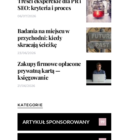
Treści eksperckie dla PR i
SEO: kryteria i proces
06/07/2026
Badania na miejscu w
przychodni: kiedy
skracają ścieżkę
23/06/2026
Zakupy firmowe opłacone
prywatną kartą —
księgowanie
21/06/2026
KATEGORIE
ARTYKUŁ SPONSOROWANY
99