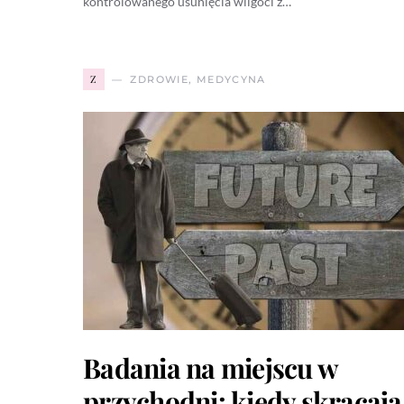
kontrolowanego usunięcia wilgoci z…
Z
ZDROWIE, MEDYCYNA
Badania na miejscu w
przychodni: kiedy skracają