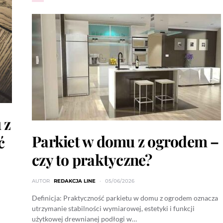
 z
Parkiet w domu z ogrodem –
ć
czy to praktyczne?
AUTOR
REDAKCJA LINE
05/06/2026
Definicja: Praktyczność parkietu w domu z ogrodem oznacza
utrzymanie stabilności wymiarowej, estetyki i funkcji
użytkowej drewnianej podłogi w…