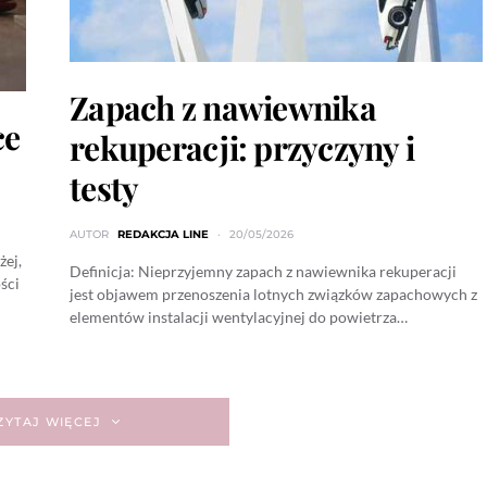
Zapach z nawiewnika
ce
rekuperacji: przyczyny i
testy
AUTOR
REDAKCJA LINE
20/05/2026
żej,
Definicja: Nieprzyjemny zapach z nawiewnika rekuperacji
ści
jest objawem przenoszenia lotnych związków zapachowych z
elementów instalacji wentylacyjnej do powietrza…
YTAJ WIĘCEJ