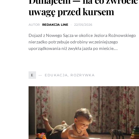
Dunajcem — na co zwrócić
uwagę przed kursem
AUTOR
REDAKCJA LINE
22/05/2026
Dojazd z Nowego Sącza w okolice Jeziora Rożnowskiego
nierzadko potrzebuje odrobiny wcześniejszego
uporządkowania niż zwykła jazda po mieście.…
E
EDUKACJA, ROZRYWKA