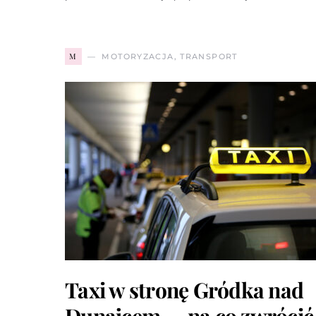
M
MOTORYZACJA, TRANSPORT
Taxi w stronę Gródka nad