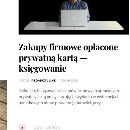
Zakupy firmowe opłacone
prywatną kartą —
księgowanie
AUTOR
REDAKCJA LINE
21/06/2026
Definicja: Księgowanie zakupów firmowych opłaconych
prywatną kartą polega na ujęciu wydatku w ewidencjach
podatkowych mimo prywatnej płatności, przy…
D
DOM, OGRÓD