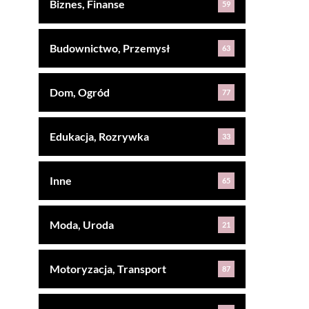
Biznes, Finanse
59
Budownictwo, Przemysł
63
Dom, Ogród
77
Edukacja, Rozrywka
33
Inne
65
Moda, Uroda
21
Motoryzacja, Transport
87