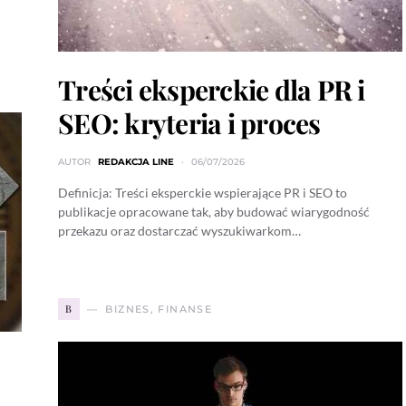
Treści eksperckie dla PR i
SEO: kryteria i proces
AUTOR
REDAKCJA LINE
06/07/2026
Definicja: Treści eksperckie wspierające PR i SEO to
publikacje opracowane tak, aby budować wiarygodność
przekazu oraz dostarczać wyszukiwarkom…
B
BIZNES, FINANSE