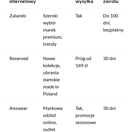
internetowy
wysyłka
zwrotu
Zalando
Szeroki
Tak
Do 100
wybór
dni,
marek
bezpłatny
premium,
trendy
Reserved
Nowe
Próg od
30 dni
kolekcje,
149 zł
ubrania
damskie
made in
Poland
Answear
Markowa
Tak,
30 dni
odzież
promocje
online,
sezonowe
outlet