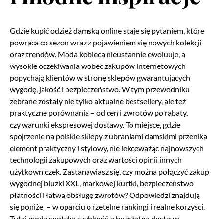
Gdzie kupić odzież damską online staje się pytaniem, które
powraca co sezon wraz z pojawieniem się nowych kolekcji
oraz trendów. Moda kobieca nieustannie ewoluuje, a
wysokie oczekiwania wobec zakupów internetowych
popychają klientów w stronę sklepów gwarantujących
wygodę, jakość i bezpieczeństwo. W tym przewodniku
zebrane zostały nie tylko aktualne bestsellery, ale też
praktyczne porównania – od cen i zwrotów po rabaty,
czy warunki ekspresowej dostawy. To miejsce, gdzie
spojrzenie na polskie sklepy z ubraniami damskimi przenika
element praktyczny i stylowy, nie lekceważąc najnowszych
technologii zakupowych oraz wartości opinii innych
użytkowniczek. Zastanawiasz się, czy można połączyć zakup
wygodnej bluzki XXL, markowej kurtki, bezpieczeństwo
płatności i łatwą obsługę zwrotów? Odpowiedzi znajdują
się poniżej – w oparciu o rzetelne rankingi i realne korzyści.
Tutaj moda spotyka szybkość, a bezpłatna dostawa