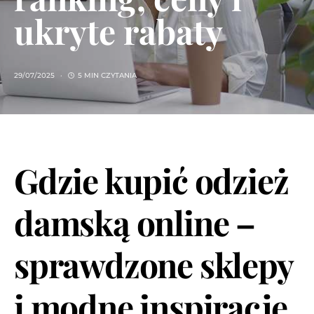
ukryte rabaty
29/07/2025
5 MIN CZYTANIA
Gdzie kupić odzież
damską online –
sprawdzone sklepy
i modne inspiracje