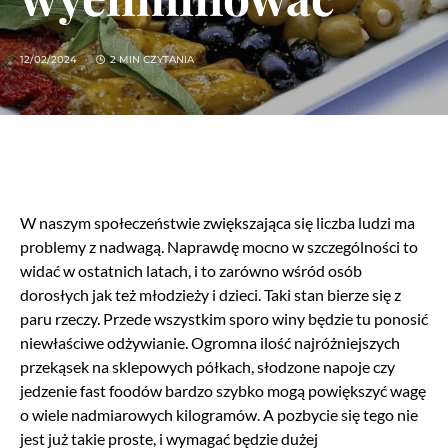
12/02/2024
2 MIN CZYTANIA
W naszym społeczeństwie zwiększająca się liczba ludzi ma
problemy z nadwagą. Naprawdę mocno w szczególności to
widać w ostatnich latach, i to zarówno wśród osób
dorosłych jak też młodzieży i dzieci. Taki stan bierze się z
paru rzeczy. Przede wszystkim sporo winy będzie tu ponosić
niewłaściwe odżywianie. Ogromna ilość najróżniejszych
przekąsek na sklepowych półkach, słodzone napoje czy
jedzenie fast foodów bardzo szybko mogą powiększyć wagę
o wiele nadmiarowych kilogramów. A pozbycie się tego nie
jest już takie proste, i wymagać będzie dużej