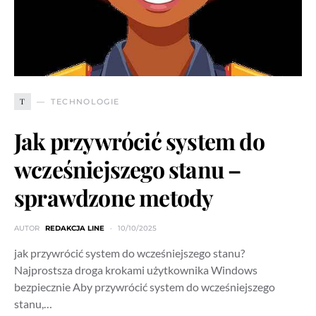
T
TECHNOLOGIE
Jak przywrócić system do
wcześniejszego stanu –
sprawdzone metody
AUTOR
REDAKCJA LINE
10/10/2025
jak przywrócić system do wcześniejszego stanu?
Najprostsza droga krokami użytkownika Windows
bezpiecznie Aby przywrócić system do wcześniejszego
stanu,…