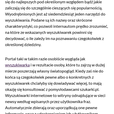
się do najlepszych pod określonym względem bądź jakie
zaliczają się do szczególnie cieszących się popularnością.
Wyodrębnionych jest aż siedemdziesiąt jeden narzędzi do
wyszukiwania. Podane są ich nazwy oraz skrócone
charakterystyki, co pozwoli internautom prędko zrozumieć,
na które ze wskazanych wyszukiwarek powinni się
decydować, o ile zależy im na poznawaniu czegokolwiek z
określonej dziedziny.
Portal taki w takim razie osobiście wygląda jak
wyszukiwarka
i w rezultacie osoby, które tu zajrzą w dużej
mierze poszerzają własny światopogląd. Kiedy zaś nie do
końca są czegokolwiek pewne albo o konkretnych z
wyszukiwarek chciałyby się dowiadywać więcej, to mają
okazję się konsultować z pomysłodawcami szukarki.pl.
Wyszukiwarki internetowe to witryny odnajdujące w sieci
newsy według wpisanych przez użytkownika fraz.
Automatycznie zbierają oraz uporządkują one pewne
informacje, wraz z udostępnianiem ich użytkownikom.