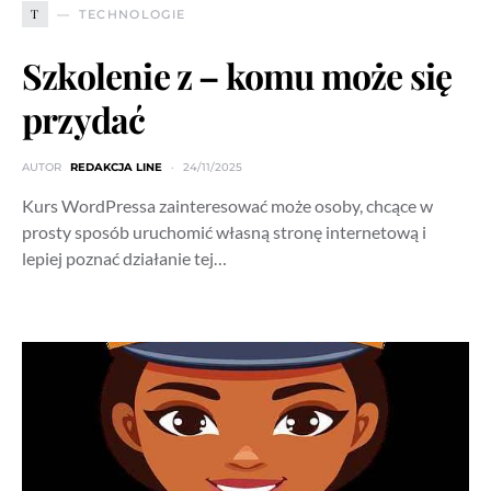
T
TECHNOLOGIE
Szkolenie z – komu może się
przydać
AUTOR
REDAKCJA LINE
24/11/2025
Kurs WordPressa zainteresować może osoby, chcące w
prosty sposób uruchomić własną stronę internetową i
lepiej poznać działanie tej…