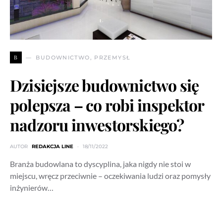
B
BUDOWNICTWO, PRZEMYSŁ
Dzisiejsze budownictwo się
polepsza – co robi inspektor
nadzoru inwestorskiego?
AUTOR
REDAKCJA LINE
18/11/2022
Branża budowlana to dyscyplina, jaka nigdy nie stoi w
miejscu, wręcz przeciwnie – oczekiwania ludzi oraz pomysły
inżynierów…