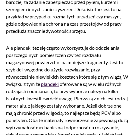
bardziej za zadanie zabezpieczać przed pyłem, kurzem i
szeregiem innych zanieczyszczeń. Dość istotne jest to na
przykład w przypadku rozmaitych urządzeń czy maszyn,
gdzie odpowiednia ochrona na czas przestojów od pracy
przedłuża znacznie żywotność sprzętu.
Ale plandeki też się często wykorzystuje do oddzielania
poszczególnych pomieszczeń czy też rozdziału
magazynowej powierzchni na mniejsze fragmenty. Jest to
szybkie i wygodne do użycia rozwiązanie, przy
równocześnie niewielkich kosztach które się z tym wiążą. W
związku z tym że
plandeki
oferowane są w wielu różnych
rodzajach i odmianach, to przy wyborze należy na kilka
istotnych kwestii zwrócić uwagę. Pierwszą z nich jest rodzaj
materiału, z jakiego zostały wykonane. Jeżeli dobrze one
mają chronić przed wilgocią, to najlepsze będą PCV albo
polietylen. Oba te materiały równocześnie zapewniają dużą
wytrzymałość mechaniczną i odporność na rozrywanie,
dzięki czemu można ich używać w miejscach, w jakich jest