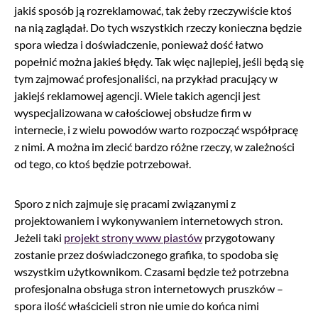
jakiś sposób ją rozreklamować, tak żeby rzeczywiście ktoś
na nią zaglądał. Do tych wszystkich rzeczy konieczna będzie
spora wiedza i doświadczenie, ponieważ dość łatwo
popełnić można jakieś błędy. Tak więc najlepiej, jeśli będą się
tym zajmować profesjonaliści, na przykład pracujący w
jakiejś reklamowej agencji. Wiele takich agencji jest
wyspecjalizowana w całościowej obsłudze firm w
internecie, i z wielu powodów warto rozpocząć współpracę
z nimi. A można im zlecić bardzo różne rzeczy, w zależności
od tego, co ktoś będzie potrzebował.
Sporo z nich zajmuje się pracami związanymi z
projektowaniem i wykonywaniem internetowych stron.
Jeżeli taki
projekt strony www piastów
przygotowany
zostanie przez doświadczonego grafika, to spodoba się
wszystkim użytkownikom. Czasami będzie też potrzebna
profesjonalna obsługa stron internetowych pruszków –
spora ilość właścicieli stron nie umie do końca nimi