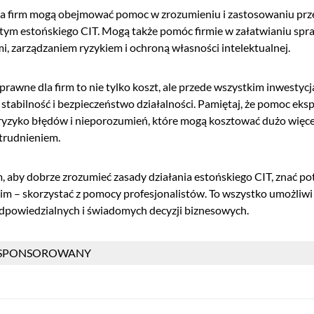
la firm mogą obejmować pomoc w zrozumieniu i zastosowaniu pr
tym estońskiego CIT. Mogą także pomóc firmie w załatwianiu spr
i, zarządzaniem ryzykiem i ochroną własności intelektualnej.
prawne dla firm to nie tylko koszt, ale przede wszystkim inwestycj
tabilność i bezpieczeństwo działalności. Pamiętaj, że pomoc ek
yzyko błędów i nieporozumień, które mogą kosztować dużo więcej
atrudnieniem.
, aby dobrze zrozumieć zasady działania estońskiego CIT, znać pot
im – skorzystać z pomocy profesjonalistów. To wszystko umożliwi 
powiedzialnych i świadomych decyzji biznesowych.
 SPONSOROWANY