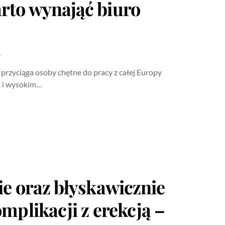
rto wynająć biuro
4
 przyciąga osoby chętne do pracy z całej Europy
m i wysokim…
ie oraz błyskawicznie
mplikacji z erekcją –