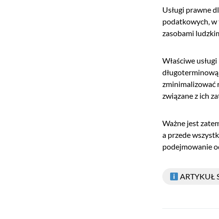
Usługi prawne d
podatkowych, w 
zasobami ludzkim
Właściwe usługi 
długoterminową s
zminimalizować r
związane z ich z
Ważne jest zatem
a przede wszystk
podejmowanie od
ARTYKUŁ