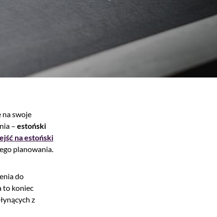
ę na swoje
nia –
estoński
ejść na estoński
nego planowania.
enia do
 to koniec
płynących z