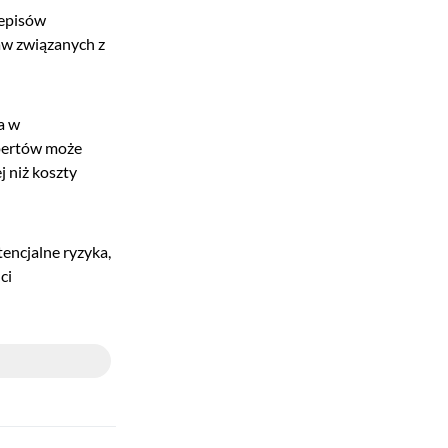
zepisów
aw związanych z
a w
spertów może
 niż koszty
encjalne ryzyka,
ci