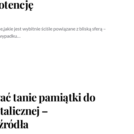
potencję
,jakie jest wybitnie ściśle powiązane z bliską sferą –
W wypadku…
ć tanie pamiątki do
talicznej –
źródła