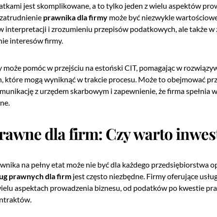
tkami jest skomplikowane, a to tylko jeden z wielu aspektów pro
 zatrudnienie
prawnika dla firmy
może być niezwykle wartościow
w interpretacji i zrozumieniu przepisów podatkowych, ale także w
nie interesów firmy.
y może pomóc w przejściu na estoński CIT, pomagając w rozwiązy
h, które mogą wyniknąć w trakcie procesu. Może to obejmować p
unikację z urzędem skarbowym i zapewnienie, że firma spełnia w
ne.
prawne dla firm: Czy warto inwe
wnika na pełny etat może nie być dla każdego przedsiębiorstwa op
ug prawnych dla firm
jest często niezbędne. Firmy oferujące usług
elu aspektach prowadzenia biznesu, od podatków po kwestie pr
ontraktów.