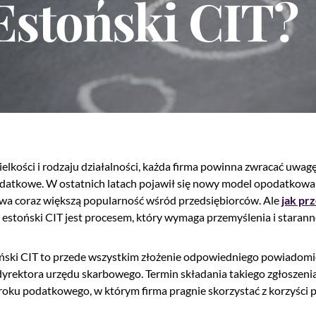
 Estoński CIT?
ielkości i rodzaju działalności, każda firma powinna zwracać uwag
datkowe. W ostatnich latach pojawił się nowy model opodatkowa
ywa coraz większą popularność wśród przedsiębiorców. Ale
jak prz
na estoński CIT jest procesem, który wymaga przemyślenia i staran
oński CIT to przede wszystkim złożenie odpowiedniego powiadomi
rektora urzędu skarbowego. Termin składania takiego zgłoszenia
roku podatkowego, w którym firma pragnie skorzystać z korzyści 