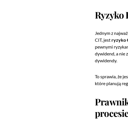
Ryzyko 
Jednym z najważn
CIT, jest
ryzyko 
pewnymi ryzykami
dywidend, a nie 
dywidendy.
To sprawia, że je
które planują re
Prawnik
procesi