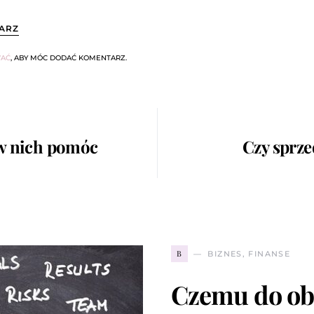
ARZ
AĆ
, ABY MÓC DODAĆ KOMENTARZ.
 w nich pomóc
Czy sprz
B
BIZNES, FINANSE
Czemu do obl