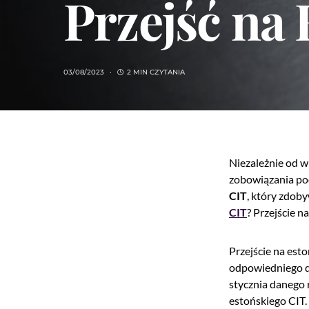
Przejść na
03/08/2023
2 MIN CZYTANIA
Niezależnie od w
zobowiązania po
CIT
, który zdob
CIT
? Przejście 
Przejście na est
odpowiedniego dy
stycznia danego 
estońskiego CIT.