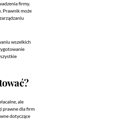
wadzenia firmy.
e. Prawnik może
 zarządzaniu
waniu wszelkich
rzygotowanie
szystkie
stować?
łacalne, ale
i prawne dla firm
awne dotyczące