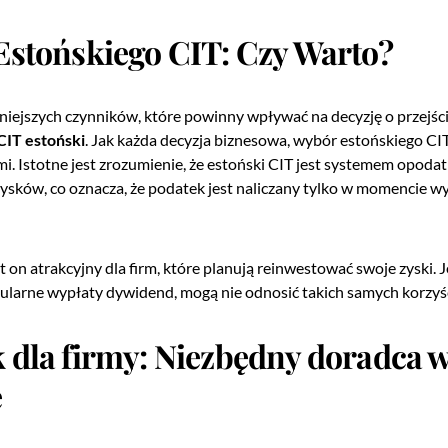
Estońskiego CIT: Czy Warto?
iejszych czynników, które powinny wpływać na decyzję o przejści
CIT estoński
. Jak każda decyzja biznesowa, wybór estońskiego CIT
. Istotne jest zrozumienie, że estoński CIT jest systemem opoda
zysków, co oznacza, że podatek jest naliczany tylko w momencie w
st on atrakcyjny dla firm, które planują reinwestować swoje zyski. 
gularne wypłaty dywidend, mogą nie odnosić takich samych korzyśc
 dla firmy: Niezbędny doradca 
e