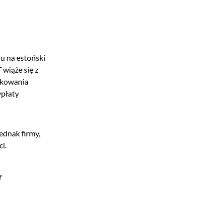
u na estoński
 wiąże się z
tkowania
ypłaty
Jednak firmy,
i.
w