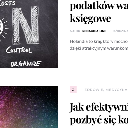
podatków wa
księgowe
AUTOR
REDAKCJA LINE
04/10/202
Holandia to kraj, który mocno
dzięki atrakcyjnym warunko
Z
ZDROWIE, MEDYCYNA
Jak efektywn
pozbyć się ko