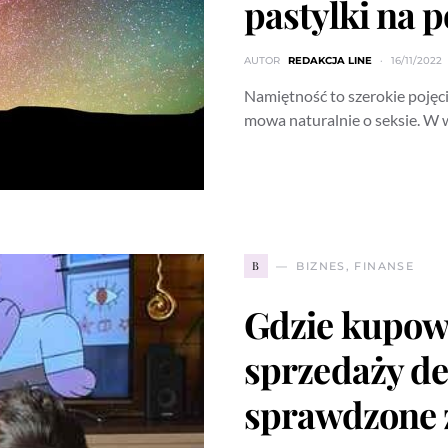
pastylki na 
AUTOR
REDAKCJA LINE
16/11/2022
Namiętność to szerokie pojęcie
mowa naturalnie o seksie. 
B
BIZNES, FINANSE
Gdzie kupowa
sprzedaży de
sprawdzone 