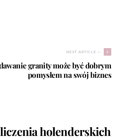
NEXT ARTICLE —
edawanie granity może być dobrym
pomysłem na swój biznes
iczenia holenderskich