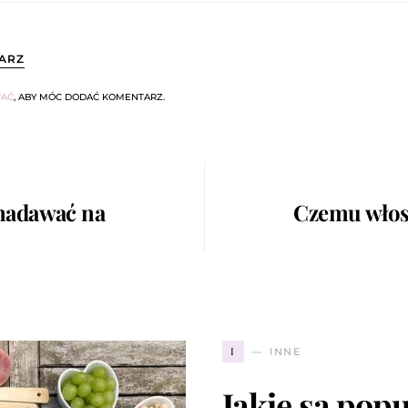
ARZ
AĆ
, ABY MÓC DODAĆ KOMENTARZ.
 nadawać na
Czemu włosk
I
INNE
Jakie są pop