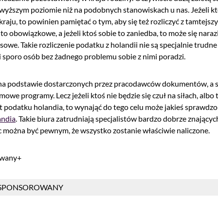
 wyższym poziomie niż na podobnych stanowiskach u nas. Jeżeli kt
raju, to powinien pamiętać o tym, aby się też rozliczyć z tamtejs
to obowiązkowe, a jeżeli ktoś sobie to zaniedba, to może się nara
sowe. Takie rozliczenie podatku z holandii nie są specjalnie trudne 
 sporo osób bez żadnego problemu sobie z nimi poradzi.
 na podstawie dostarczonych przez pracodawców dokumentów, a s
e programy. Lecz jeżeli ktoś nie będzie się czuł na siłach, albo t
podatku holandia, to wynająć do tego celu może jakieś sprawdz
andia
. Takie biura zatrudniają specjalistów bardzo dobrze znającyc
ęc można być pewnym, że wszystko zostanie właściwie naliczone.
owany+
 SPONSOROWANY