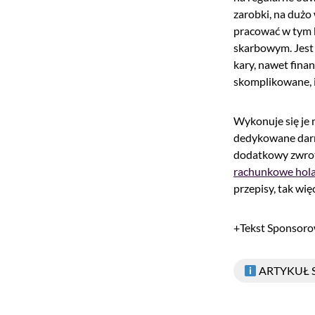
zarobki, na dużo
pracować w tym k
skarbowym. Jest 
kary, nawet finan
skomplikowane, i
Wykonuje się je
dedykowane darmow
dodatkowy zwrot 
rachunkowe hol
przepisy, tak wi
+Tekst Sponsor
ARTYKUŁ