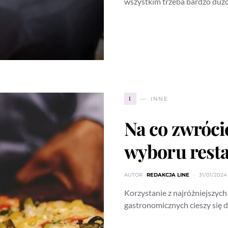
wszystkim trzeba bardzo duż
I
INNE
Na co zwróc
wyboru resta
AUTOR
REDAKCJA LINE
31/01/2024
Korzystanie z najróżniejszych 
gastronomicznych cieszy się 