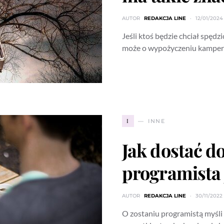
AUTOR
REDAKCJA LINE
12/01/2024
Jeśli ktoś będzie chciał spęd
może o wypożyczeniu kamper
I
INNE
Jak dostać d
programista 
AUTOR
REDAKCJA LINE
30/11/2022
O zostaniu programistą myśli 