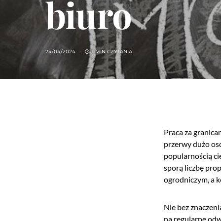
biuro
24/04/2024
1 MIN CZYTANIA
Praca za granica
przerwy dużo osó
popularnością ci
sporą liczbę pro
ogrodniczym, a k
Nie bez znaczenia
na regularne odw