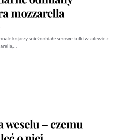
ra mozzarella
3
nale kojarzy śnieżnobiałe serowe kulki w zalewie z
arella,…
a weselu – czemu
eć o niej