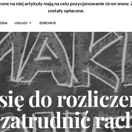
zone na niej artykuły mają na celu pozycjonowanie stron www.
zostały opłacone.
RODA
USŁUGI
ZDROWIE
się do rozlic
 zatrudnić ra