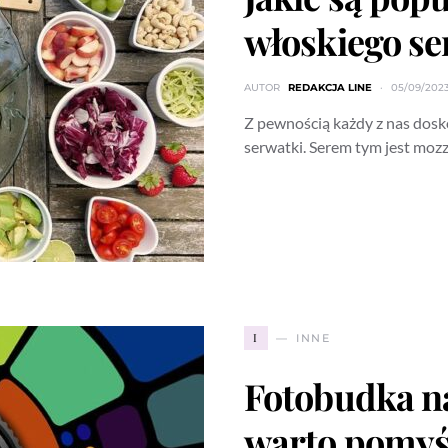
włoskiego se
AUTOR
REDAKCJA LINE
05/09/202
Z pewnością każdy z nas dosko
serwatki. Serem tym jest mozz
I
INNE
Fotobudka n
warto pomyśl