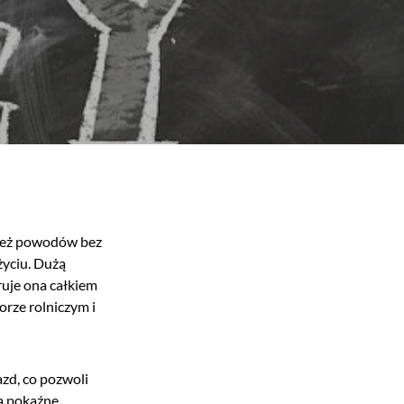
h też powodów bez
życiu. Dużą
ruje ona całkiem
orze rolniczym i
azd, co pozwoli
są pokaźne