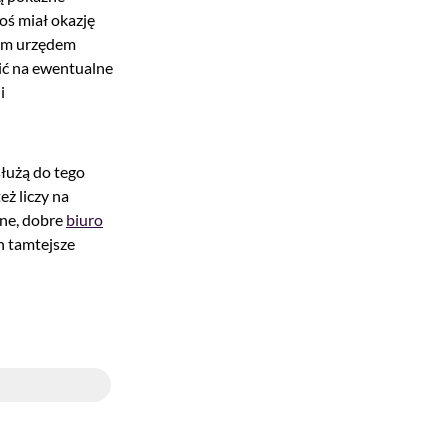
oś miał okazję
zym urzędem
zić na ewentualne
i
łużą do tego
eż liczy na
one, dobre
biuro
h tamtejsze