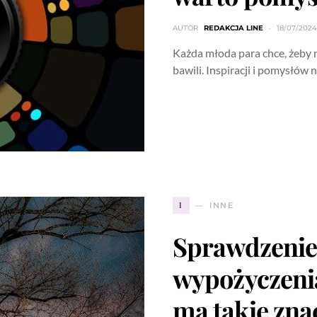
AUTOR
REDAKCJA LINE
18/07/2024
Każda młoda para chce, żeby na
bawili. Inspiracji i pomysłów 
I
INNE
Sprawdzenie
wypożyczeni
ma takie zna