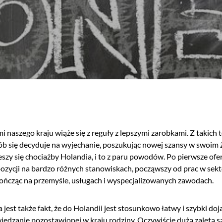
mi naszego kraju wiąże się z reguły z lepszymi zarobkami. Z takic
b się decyduje na wyjechanie, poszukując nowej szansy w swoim 
eszy się chociażby Holandia, i to z paru powodów. Po pierwsze ofe
pozycji na bardzo różnych stanowiskach, począwszy od prac w sekt
ończąc na przemyśle, usługach i wyspecjalizowanych zawodach.
 jest także fakt, że do Holandii jest stosunkowo łatwy i szybki doj
iedzanie pozostawionej w kraju rodziny. Oczywiście dużą zaletą 