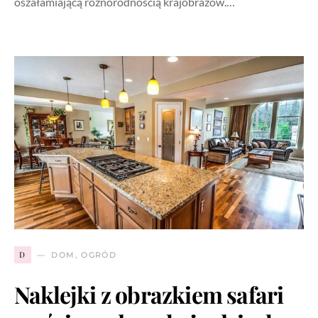
oszałamiającą różnorodnością krajobrazów.…
D
DOM, OGRÓD
Naklejki z obrazkiem safari