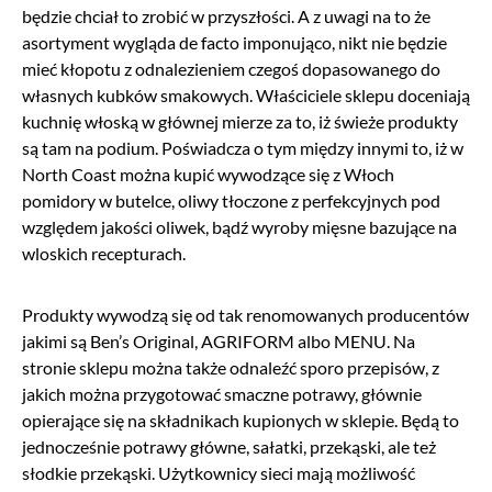
będzie chciał to zrobić w przyszłości. A z uwagi na to że
asortyment wygląda de facto imponująco, nikt nie będzie
mieć kłopotu z odnalezieniem czegoś dopasowanego do
własnych kubków smakowych. Właściciele sklepu doceniają
kuchnię włoską w głównej mierze za to, iż świeże produkty
są tam na podium. Poświadcza o tym między innymi to, iż w
North Coast można kupić wywodzące się z Włoch
pomidory w butelce, oliwy tłoczone z perfekcyjnych pod
względem jakości oliwek, bądź wyroby mięsne bazujące na
wloskich recepturach.
Produkty wywodzą się od tak renomowanych producentów
jakimi są Ben’s Original, AGRIFORM albo MENU. Na
stronie sklepu można także odnaleźć sporo przepisów, z
jakich można przygotować smaczne potrawy, głównie
opierające się na składnikach kupionych w sklepie. Będą to
jednocześnie potrawy główne, sałatki, przekąski, ale też
słodkie przekąski. Użytkownicy sieci mają możliwość